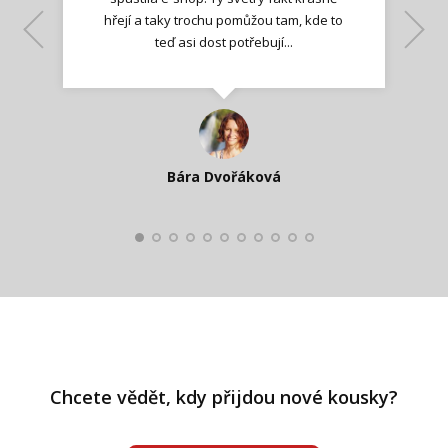
hřejí a taky trochu pomůžou tam, kde to
Lenka K.
Lenka K.
Ilona M.
teď asi dost potřebují...
Nadšená zpráva
Jana T.
spokojená zákaznice
Zdeňka D.
Katka Perháčová
Smolková
Bára Dvořáková
Kateřina Veleta Štěpánová
Pavlína Ráslová
Chcete vědět, kdy přijdou nové kousky?