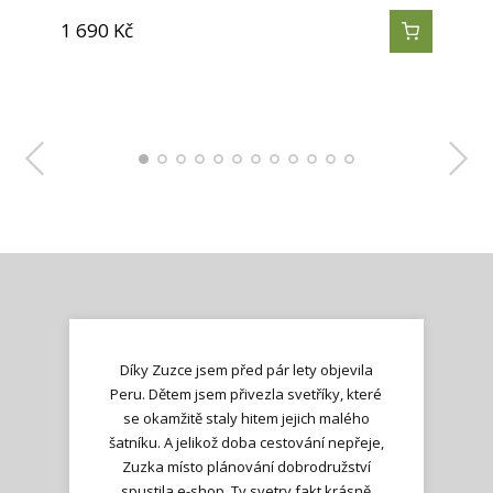
1 690
1 690
1 690
1 690
1 690
1 690
1 690
1 290
1 290
1 290
1 290
1 290
Kč
Kč
Kč
Kč
Kč
Kč
Kč
Kč
Kč
Kč
Kč
Kč
Díky Zuzce jsem před pár lety objevila
Peru. Dětem jsem přivezla svetříky, které
se okamžitě staly hitem jejich malého
šatníku. A jelikož doba cestování nepřeje,
Zuzka místo plánování dobrodružství
spustila e-shop. Ty svetry fakt krásně