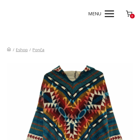
MENU
0
/
Eshop
/
Ponča