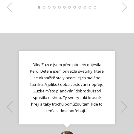
Díky Zuzce jsem před pár lety objevila
Peru. Dětem jsem přivezla svetříky, které
se okamžitě staly hitem jejich malého
šatníku. A jelikož doba cestování nepřeje,
Zuzka místo plánování dobrodružství
spustila e-shop. Ty svetry fakt krásně
hřejí a taky trochu pomůžou tam, kde to
Lenka K.
Lenka K.
Ilona M.
teď asi dost potřebují...
Nadšená zpráva
Jana T.
spokojená zákaznice
Zdeňka D.