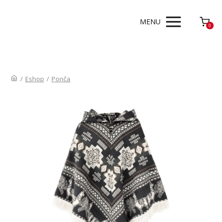
MENU
0
/
Eshop
/
Ponča