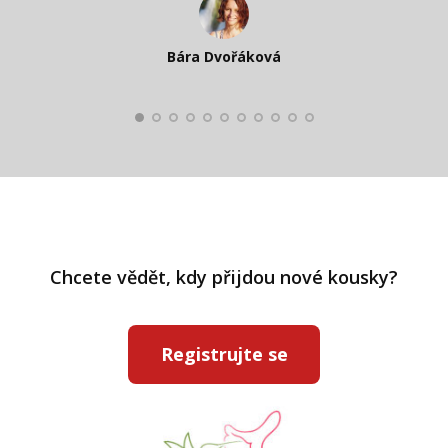
Katka Perháčová
Smolková
Bára Dvořáková
Kateřina Veleta Štěpánová
Pavlína Ráslová
Chcete vědět, kdy přijdou nové kousky?
Registrujte se