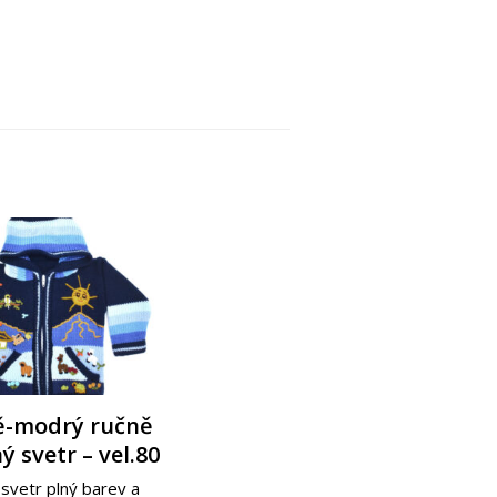
-modrý ručně
inový ručně
ský svetr s
 svetr – vel.80
bený svetr s
ázky tmavě
zky – vel. 104
dý – vel.86
svetr plný barev a