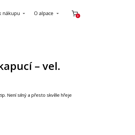
 k nákupu
O alpace
0
 kapucí – vel.
ip. Není silný a přesto skvěle hřeje