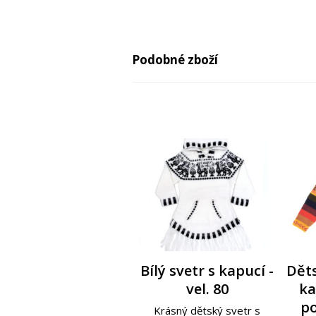
Podobné zboží
-29%
Bílý svetr s kapucí -
Nejjemnější svetr s
Smetanovo-fialový
Děts
Děts
ručně zdobený svetr
kapucí - oranžovo-
vel. 80
ka
ob
l
červený - vel. 92
– vel.86
po
ž
Krásný dětský svetr s
Děts