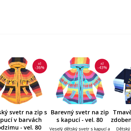
až
až
-36%
-43%
ký hnědý svetr s
ký svetr na zip s
Svetr na zip s
Barevný svetr na zip
Tmavě modrý ručně
Tyrskysový ručně
Tmavě
Mal
Dět
pucí v barvách
rázky – vel. 86
ímečkem - šedý
s kapucí - vel. 80
zdobený svetr s
zdobený svetr s
zdobený
zdo
obr
dzimu - vel. 80
íhaný - vel. 104
červeno-bílým lemem
obrázky - vel. 104
obrá
hně
ký svetr plný barev a
Veselý dětský svetr s kapucí a
Dětský 