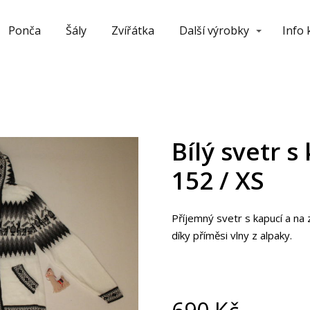
Ponča
Šály
Zvířátka
Další výrobky
Info
Bílý svetr s
152 / XS
Příjemný svetr s kapucí a na z
díky příměsi vlny z alpaky.