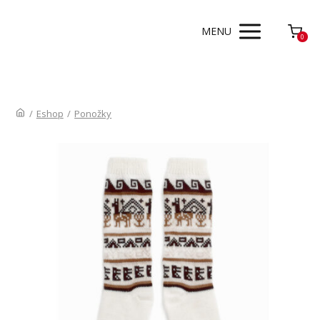
MENU
0
/
Eshop
/
Ponožky