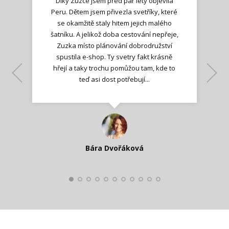
Díky Zuzce jsem před pár lety objevila
Peru. Dětem jsem přivezla svetříky, které
se okamžitě staly hitem jejich malého
šatníku. A jelikož doba cestování nepřeje,
Zuzka místo plánování dobrodružství
spustila e-shop. Ty svetry fakt krásně
hřejí a taky trochu pomůžou tam, kde to
Lenka K.
Lenka K.
Ilona M.
teď asi dost potřebují...
Nadšená zpráva
Jana T.
spokojená zákaznice
Zdeňka D.
Katka Perháčová
Smolková
Bára Dvořáková
Kateřina Veleta Štěpánová
Pavlína Ráslová