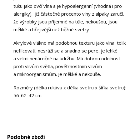
tuku jako ovčí vlna a je hypoalergenní (vhodná i pro
alergiky). Již částečné procento vlny z alpaky zaručí,
že výrobky jsou příjemné na těle, nekoušou, jsou
měkké a hřejivější než běžné svetry
Akrylové vlákno má podobnou texturu jako vlna, tolik
nefilcovatí, nesráží se a snadno se pere, je lehké
a velmi nenáročné na údržbu. Má dobrou odolnost
proti vlivům světla, povětrnostním vlivům
a mikroorganismům. Je měkké a nekouše.
Rozměry (délka rukávu x délka svetru x šířka svetru):
56-62-42 cm
Podobné zboží