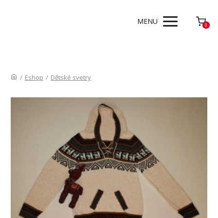
MENU
0
/
Eshop
/
Dětské svetry