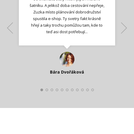
šatníku. A jelikož doba cestování nepřeje,
Zuzka místo plánování dobrodružství
spustila e-shop. Ty svetry fakt krásně
hřejí a taky trochu pomůžou tam, kde to
Lenka K.
Lenka K.
Ilona M.
teď asi dost potřebují...
Nadšená zpráva
Jana T.
spokojená zákaznice
Zdeňka D.
Katka Perháčová
Smolková
Bára Dvořáková
Kateřina Veleta Štěpánová
Pavlína Ráslová