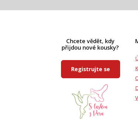
Chcete vědět, kdy
M
přijdou nové kousky?
Ú
Registrujte se
D
V