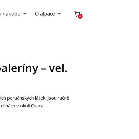
 k nákupu
O alpace
0
aleríny – vel.
ích peruánských látek. Jsou ručně
ílnách v okolí Cusca.