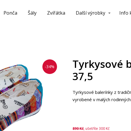
Ponča
Šály
Zvířátka
Další výrobky
Info
Tyrkysové b
-34%
37,5
Tyrkysové balerínky z tradičn
vyrobené v malých rodinných d
890
Kč
, ušetříte 300 Kč