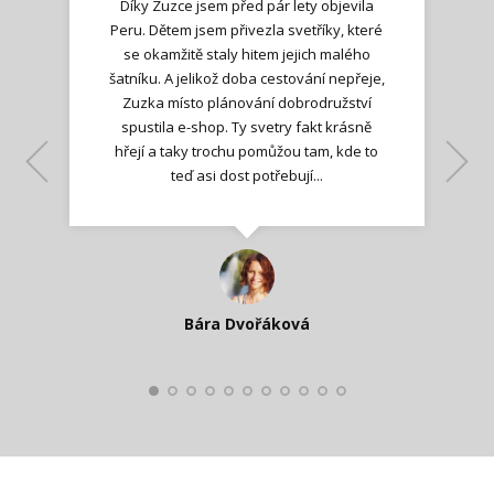
Díky Zuzce jsem před pár lety objevila
Peru. Dětem jsem přivezla svetříky, které
se okamžitě staly hitem jejich malého
šatníku. A jelikož doba cestování nepřeje,
Zuzka místo plánování dobrodružství
spustila e-shop. Ty svetry fakt krásně
hřejí a taky trochu pomůžou tam, kde to
Lenka K.
Lenka K.
Ilona M.
teď asi dost potřebují...
Nadšená zpráva
Jana T.
spokojená zákaznice
Zdeňka D.
Katka Perháčová
Smolková
Bára Dvořáková
Kateřina Veleta Štěpánová
Pavlína Ráslová