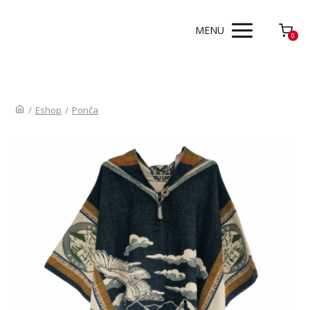
MENU
0
/
Eshop
/
Ponča