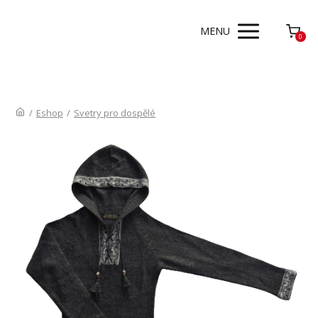
MENU
0
/
Eshop
/
Svetry pro dospělé