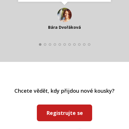
Katka Perháčová
Smolková
Bára Dvořáková
Kateřina Veleta Štěpánová
Pavlína Ráslová
Chcete vědět, kdy přijdou nové kousky?
Registrujte se