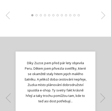
Díky Zuzce jsem před pár lety objevila
Peru. Dětem jsem přivezla svetříky, které
se okamžitě staly hitem jejich malého
šatníku. A jelikož doba cestování nepřeje,
Zuzka místo plánování dobrodružství
spustila e-shop. Ty svetry fakt krásně
hřejí a taky trochu pomůžou tam, kde to
Lenka K.
Lenka K.
Ilona M.
teď asi dost potřebují...
Nadšená zpráva
Jana T.
spokojená zákaznice
Zdeňka D.