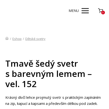
MENU
0
/
Eshop
/
Dětské svetry
Tmavě šedý svetr
s barevným lemem –
vel. 152
Krásný dívčí lehce projmutý svetr s praktickým zapínáním
na zip, kapucí a kapsami a především délkou pod zadek.