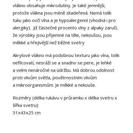
vlákno obsahuje mikrodutiny. Je také jemnější,
protože vlákna jsou méně zkadeřená. Nemá tolik
tuku jako ovčí vlna a je hypoalergenní (vhodná i pro
alergiky). Již částečné procento vlny z alpaky zaručí,
že výrobky jsou příjemné na těle, nekoušou, jsou
měkké a hřejivější než běžné svetry
Akrylové vlákno má podobnou texturu jako vlna, tolik
nefilcovatí, nesráží se a snadno se pere, je lehké
a velmi nenáročné na údržbu. Má dobrou odolnost
proti vlivům světla, povětrnostním vlivům
a mikroorganismům. Je měkké a nekouše.
Rozměry (délka rukávu v průramku x délka svetru x
šířka svetru):
31x43x25 cm