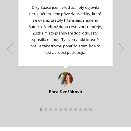
Díky Zuzce jsem před pár lety objevila
Peru. Dětem jsem přivezla svetříky, které
se okamžitě staly hitem jejich malého
šatníku. A jelikož doba cestování nepřeje,
Zuzka místo plánování dobrodružství
spustila e-shop. Ty svetry fakt krásně
hřejí a taky trochu pomůžou tam, kde to
Lenka K.
Lenka K.
Ilona M.
teď asi dost potřebují...
Nadšená zpráva
Jana T.
spokojená zákaznice
Zdeňka D.
Katka Perháčová
Smolková
Bára Dvořáková
Kateřina Veleta Štěpánová
Pavlína Ráslová