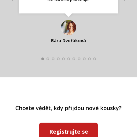
Nadšená zpráva
Jana T.
spokojená zákaznice
Zdeňka D.
Katka Perháčová
Smolková
Bára Dvořáková
Kateřina Veleta Štěpánová
Pavlína Ráslová
Chcete vědět, kdy přijdou nové kousky?
Registrujte se