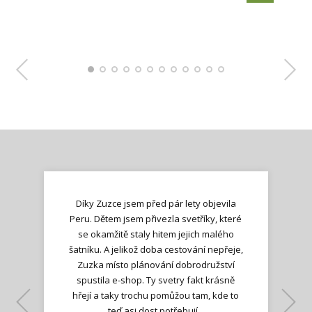
Díky Zuzce jsem před pár lety objevila
Peru. Dětem jsem přivezla svetříky, které
se okamžitě staly hitem jejich malého
šatníku. A jelikož doba cestování nepřeje,
Zuzka místo plánování dobrodružství
spustila e-shop. Ty svetry fakt krásně
hřejí a taky trochu pomůžou tam, kde to
Lenka K.
Lenka K.
Ilona M.
teď asi dost potřebují...