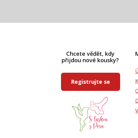
Chcete vědět, kdy
M
přijdou nové kousky?
Ú
Registrujte se
D
V