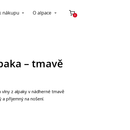
 k nákupu
O alpace
0
lpaka – tmavě
m vlny z alpaky v nádherné tmavě
ý a příjemný na nošení.