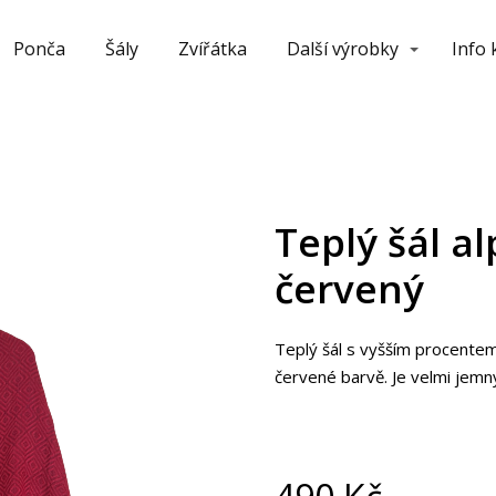
Ponča
Šály
Zvířátka
Další výrobky
Info
Teplý šál a
červený
Teplý šál s vyšším procente
červené barvě. Je velmi jemn