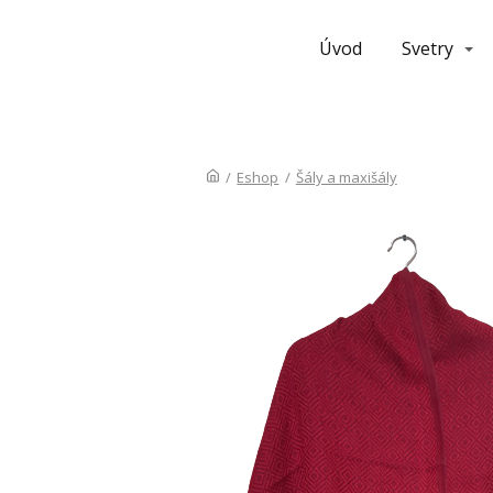
Úvod
Svetry
/
Eshop
/
Šály a maxišály