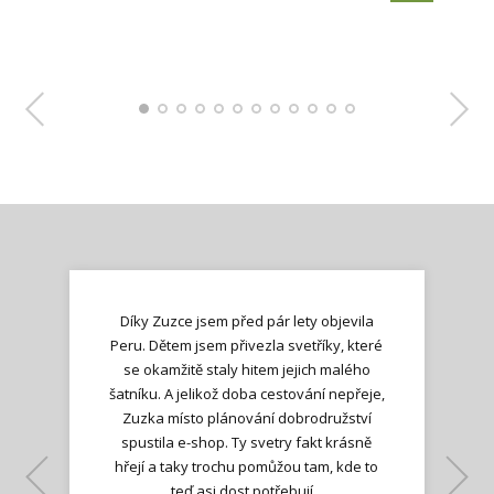
Díky Zuzce jsem před pár lety objevila
Peru. Dětem jsem přivezla svetříky, které
se okamžitě staly hitem jejich malého
šatníku. A jelikož doba cestování nepřeje,
Zuzka místo plánování dobrodružství
spustila e-shop. Ty svetry fakt krásně
hřejí a taky trochu pomůžou tam, kde to
Lenka K.
Lenka K.
Ilona M.
teď asi dost potřebují...