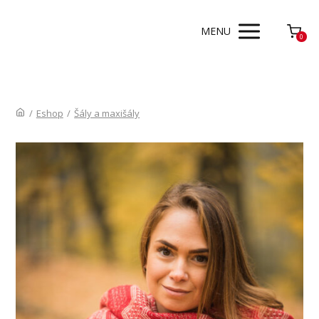
MENU
0
/
Eshop
/
Šály a maxišály