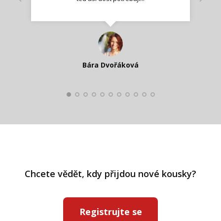
Nadšená zpráva
Jana T.
spokojená zákaznice
Zdeňka D.
Katka Perháčová
Smolková
Bára Dvořáková
Kateřina Veleta Štěpánová
Pavlína Ráslová
Chcete vědět, kdy přijdou nové kousky?
Registrujte se