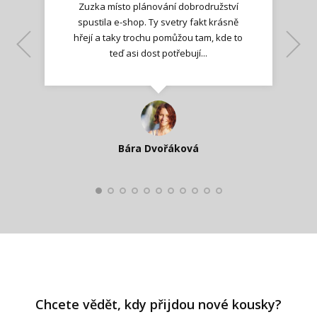
Zuzka místo plánování dobrodružství
spustila e-shop. Ty svetry fakt krásně
hřejí a taky trochu pomůžou tam, kde to
Lenka K.
Lenka K.
Ilona M.
teď asi dost potřebují...
Nadšená zpráva
Jana T.
spokojená zákaznice
Zdeňka D.
Katka Perháčová
Smolková
Bára Dvořáková
Kateřina Veleta Štěpánová
Pavlína Ráslová
Chcete vědět, kdy přijdou nové kousky?