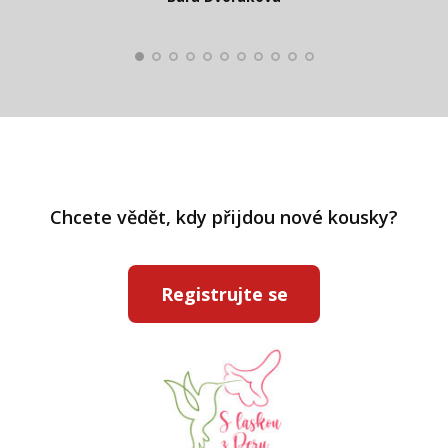
Kateřina Veleta Štěpánová
Pavlína Ráslová
Chcete vědět, kdy přijdou nové kousky?
Registrujte se