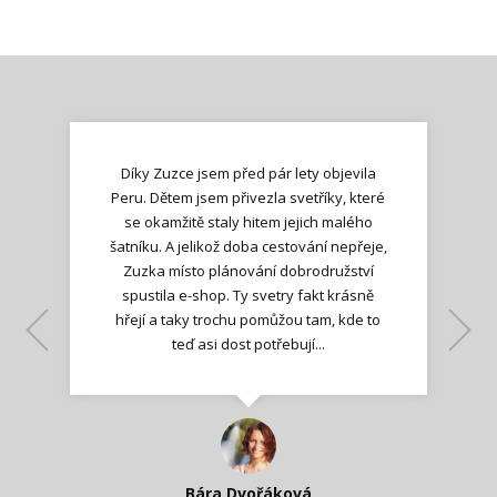
Díky Zuzce jsem před pár lety objevila
Peru. Dětem jsem přivezla svetříky, které
se okamžitě staly hitem jejich malého
šatníku. A jelikož doba cestování nepřeje,
Zuzka místo plánování dobrodružství
spustila e-shop. Ty svetry fakt krásně
hřejí a taky trochu pomůžou tam, kde to
Lenka K.
Lenka K.
Ilona M.
teď asi dost potřebují...
Nadšená zpráva
Jana T.
spokojená zákaznice
Zdeňka D.
Katka Perháčová
Smolková
Bára Dvořáková