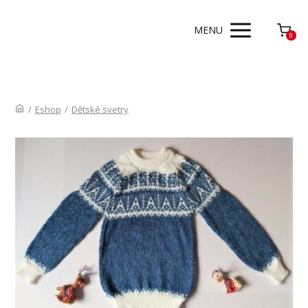
MENU
0
/
Eshop
/
Dětské svetry