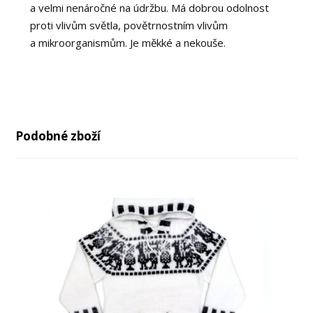
a velmi nenáročné na údržbu. Má dobrou odolnost
proti vlivům světla, povětrnostním vlivům
a mikroorganismům. Je měkké a nekouše.
Podobné zboží
až
až
-29%
-36%
-43%