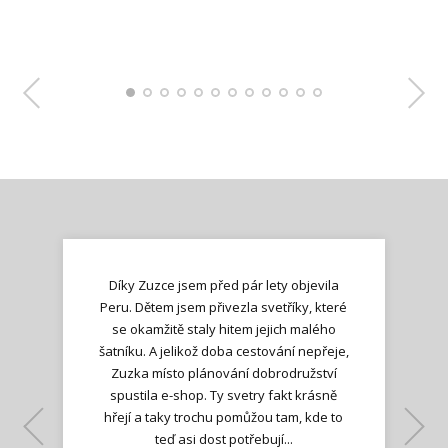
Díky Zuzce jsem před pár lety objevila
Peru. Dětem jsem přivezla svetříky, které
se okamžitě staly hitem jejich malého
šatníku. A jelikož doba cestování nepřeje,
Zuzka místo plánování dobrodružství
spustila e-shop. Ty svetry fakt krásně
hřejí a taky trochu pomůžou tam, kde to
Lenka K.
Lenka K.
Ilona M.
teď asi dost potřebují...
Nadšená zpráva
Jana T.