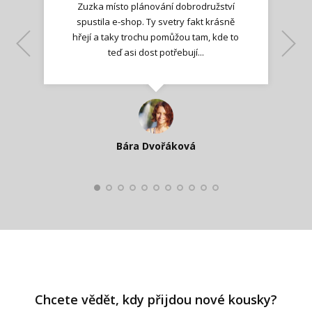
Zuzka místo plánování dobrodružství
spustila e-shop. Ty svetry fakt krásně
hřejí a taky trochu pomůžou tam, kde to
Lenka K.
Lenka K.
Ilona M.
teď asi dost potřebují...
Nadšená zpráva
Jana T.
spokojená zákaznice
Zdeňka D.
Katka Perháčová
Smolková
Bára Dvořáková
Kateřina Veleta Štěpánová
Pavlína Ráslová
Chcete vědět, kdy přijdou nové kousky?