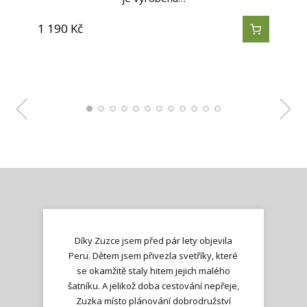
1 190
1 190
1 190
490
590
590
990
990
890
490
490
390
Kč
Kč
Kč
Kč
Kč
Kč
Kč
Kč
Kč
Kč
Kč
Kč
Díky Zuzce jsem před pár lety objevila
Peru. Dětem jsem přivezla svetříky, které
se okamžitě staly hitem jejich malého
šatníku. A jelikož doba cestování nepřeje,
Zuzka místo plánování dobrodružství