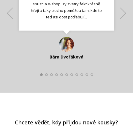
spustila e-shop. Ty svetry fakt krásně
hřejí a taky trochu pomůžou tam, kde to
Lenka K.
Lenka K.
Ilona M.
teď asi dost potřebují...
Nadšená zpráva
Jana T.
spokojená zákaznice
Zdeňka D.
Katka Perháčová
Smolková
Bára Dvořáková
Kateřina Veleta Štěpánová
Pavlína Ráslová
Chcete vědět, kdy přijdou nové kousky?