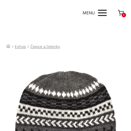
MENU
0
/
Eshop
/
Čepice a čelenky