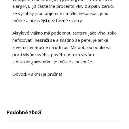
alergiky). Již částečné procento vlny z alpaky zaručí,
že výrobky jsou příjemné na těle, nekoušou, jsou
měkké a hřejivější než běžné svetry
Akrylové vlákno má podobnou texturu jako vlna, tolik
nefilcovatí, nesráží se a snadno se pere, je lehké
a velmi nenáročné na údržbu. Má dobrou odolnost
proti vlivům světla, povětrnostním vlivům
a mikroorganismům. Je měkké a nekouše.
Obvod: 48 cm (je pružná)
Podobné zboží