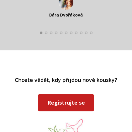
Katka Perháčová
Smolková
Bára Dvořáková
Kateřina Veleta Štěpánová
Pavlína Ráslová
Chcete vědět, kdy přijdou nové kousky?
Registrujte se