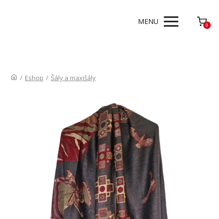
MENU
0
/
Eshop
/
Šály a maxišály