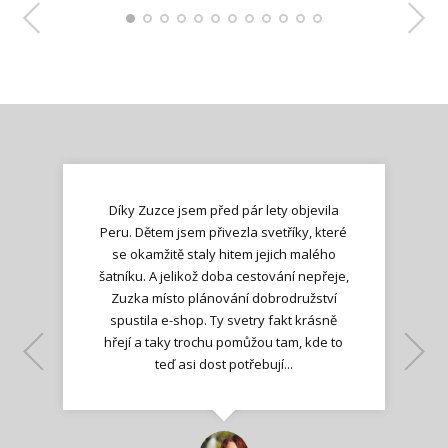
Díky Zuzce jsem před pár lety objevila
Peru. Dětem jsem přivezla svetříky, které
se okamžitě staly hitem jejich malého
šatníku. A jelikož doba cestování nepřeje,
Zuzka místo plánování dobrodružství
spustila e-shop. Ty svetry fakt krásně
hřejí a taky trochu pomůžou tam, kde to
Lenka K.
Lenka K.
Ilona M.
teď asi dost potřebují...
Nadšená zpráva
Jana T.
spokojená zákaznice
Zdeňka D.