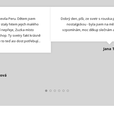
ásnější a nejheboučtější.
kapucou a prakticky je z té
ásnější a nejheboučtější :-)
líbenější, je úžasně lehký
 od vás dva lamí svetry
jevila Peru. Dětem jsem
Dobrý den, byli jsme s dětmi na výl
Svetr je dárek pro mne, je malinko 
Dobrý den, píši, ze svetr s rouska 
Dobrý den Zuzko, dnes dorazila zá
Dobrý deň, Chcem sa Vám poďakov
sty. Přála jsem si do české
 staly hitem jejich malého
lamičky!!! ty jsou úžasný!!!
 Včera mi dorazil klasický
ný lamičky!!
t. Navíc jsou bezva
, ty jsou
Je nádherná. Děkuji a přeji ať se vá
se vejde pod něj ještě jedna vrstv
zpozdila za ostatními a slyšela pa
poslali. Veľmi sa mi páčia a sam
nostalgickou - byla jsem na mě
m krásné elegantní pončo,
 proste nevychytám a oni
e mě naprosto dostal. Je
í nepřeje, Zuzka místo
lama. Mám rada Peru hoci som tam
vzpomínám, moc děkuji slečnám a 
našich kluk, když kolem nich pro
:-) Děkuji i za dáreček navíc, te
dobrý pro
ím, že jsem tenhle skvělý e-
hop. Ty svetry fakt krásně
ost dlouhé rukávý na moje
 mají tři měsíce, prakticky
incká kulrúra, ich zvyky a vlastne c
opravdu sk
vandru :
to teď asi dost potřebují...
edy a ráda svým dalším
em si u vás udělala radost,
vý děcka (nic kousavého by
e-shopy, kde je možné zakúpiť as
di v Peru.
eple
 jen čekám, až zase přijde
Ešte raz Vám ďakujem a prajem
Ilona 
Jana T
t!!!
áva
spokojená z
Zdeňka
čová
Smolko
Štěpánová
ková
lová