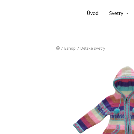
Úvod
Svetry
/
Eshop
/
Dětské svetry