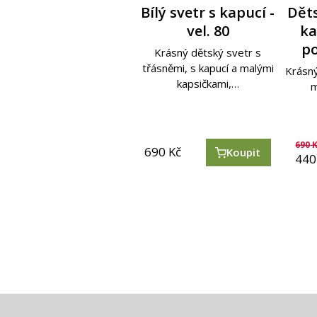
Bílý svetr s kapucí -
Nejjemnější svetr s
Smetanovo-fialový
Děts
Děts
ručně zdobený svetr
kapucí - oranžovo-
vel. 80
ka
ob
l
červený - vel. 92
– vel.86
po
ž
Krásný dětský svetr s
Děts
třásněmi, s kapucí a malými
zvířá
Oranžovo červený, nejjemnější
Dětský svetr plný barev a
Krásný
D
kapsičkami,…
zvířátek vyráběný peruánskou
druh svetru v nabídce pro
lí
m
tradiční technikou…
nejmenší. Má…
690
Kč
690
K
690
690
Kč
Kč
690
790
Koupit
Koupit
Koupit
490
Kč
440