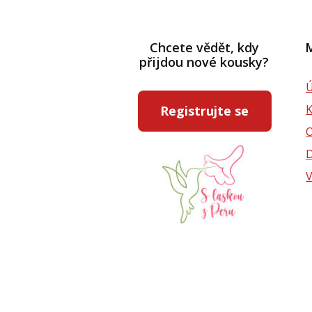
Chcete vědět, kdy
M
přijdou nové kousky?
Ú
Registrujte se
D
V