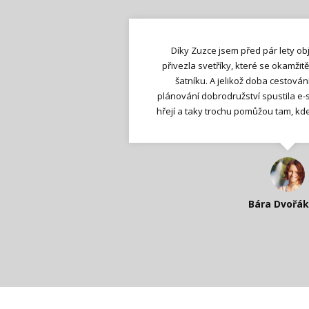
Svetříky dorazily a jsou nejvíc nejkr
Moje děti dostaly pilotně svetříky s 
Svetříky dorazily a jsou nejvíc nejkr
Svetr z alpaky patří mezi moje nejob
Dobrý den, moc vás zdravím. Mám
Díky Zuzce jsem před pár lety ob
a skvěle hřeje, vozím ho všude na ce
přivezla svetříky, které se okamžitě
Ještě jednou díky! Ježíš, a ty krásný 
s kapucí, které všude sklízí úspěch.
. Ještě jednou díky! Ježíš a ty krás
‘měkouškovosti’ nemůžu dosta
zimy další alpaku a díky Zuzce má
termoregulační, protože občas to
svetr bez zapínání a musím říct, ž
šatníku. A jelikož doba cestován
úžasný!
které můžu nosit i do kanceláře. Mysl
plánování dobrodružství spustila e-s
překrásný, skvěle mi sedí a má i d
nejsou ani zpoceni a zmrzli
Už je
v kuse na sobe
hřejí a taky trochu pomůžou tam, kde 
hubené ruce
shop určitě nenavštívila naposl
jsem moc ráda, že js
. Zkratka, znám s
Lenka K.
neoblíkly), znám dodavatelku
nákupem podpořím li
budu krásně v t
a už
Lenka K.
dámská velikos
Nadšená zpr
Katka Perhá
Kateřina Veleta 
Bára Dvořá
Pavlína Rás