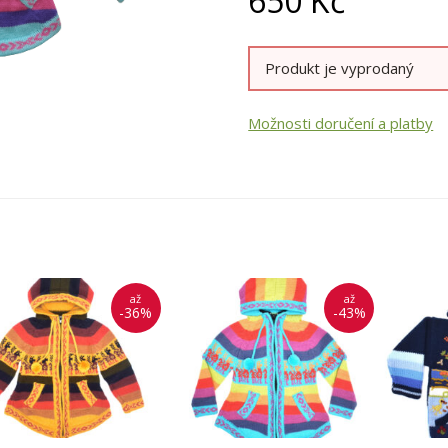
650
Kč
Produkt je vyprodaný
Možnosti doručení a platby
až
až
-36%
-43%