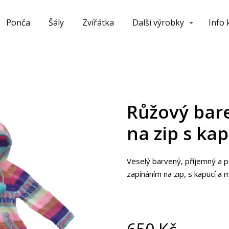
Ponča
Šály
Zvířátka
Další výrobky
Info
Růžový bar
na zip s kap
Veselý barvený, příjemný a p
zapínáním na zip, s kapucí a 