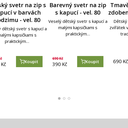
ký hnědý svetr s
ký svetr na zip s
Svetr na zip s
Barevný svetr na zip
Tmavě modrý ručně
Tyrskysový ručně
Tmavě
Mal
Dět
pucí v barvách
rázky – vel. 86
ímečkem - šedý
s kapucí - vel. 80
zdobený svetr s
zdobený svetr s
zdobený
zdo
obr
dzimu - vel. 80
íhaný - vel. 104
červeno-bílým lemem
obrázky - vel. 104
obrá
hně
ký svetr plný barev a
Veselý dětský svetr s kapucí a
Dětský 
- vel. 86
tek vyráběný peruánskou
malými kapsičkami s
zvířátek
 dětský svetr s kapucí a
ětský svetr na zip s
Dětský svetr plný barev a
Dětský 
Dětský 
tradiční technikou…
praktickým…
tra
mečkem, s kapsami a
alými kapsičkami s
zvířátek vyráběný peruánskou
zvířátek
zvířátek
Dětský svetr plný barev a
praktickým…
motivy…
tradiční technikou…
tra
tra
zvířátek vyráběný peruánskou
tradiční technikou…
č
690
Kč
Kč
Kč
690
790
Kč
Kč
690
690
790
K
K
K
Koupit
Koupit
Koupit
Koupit
Koupit
Koupit
Kč
390
Kč