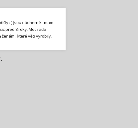
etě v Mikulově, trochu jsem se
volnější, ale to nevadí, aspoň
přišly :-) Jsou nádherné - mam
silka se sadou pro holčičky.
ať za darčeky, ktoré ste mi
m daří. Těší mě, když se najde
a. Je nečekaně hebký na dotek
ní, jak nadšeně chválí svetry
ozrejme i tá nádherná huňatá
síc před 8 roky. Moc ráda
 nikdy nebola. Fascinuje ma
ženám , které věci vyrobily.
šla
n užiju na nějakém šlapacím
jekt.
Moc rádi je nosí, jsou
elé Peru. Teší ma, že existujú
vělé!
-)
poň nejaké produkty z Peru.
 čo najviac zákazníkov.
M.
.
ákaznice
 D.
vá