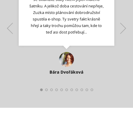
šatníku. A jelikož doba cestování nepřeje,
Zuzka místo plánování dobrodružství
spustila e-shop. Ty svetry fakt krásně
hřejí a taky trochu pomůžou tam, kde to
Lenka K.
Lenka K.
Ilona M.
teď asi dost potřebují...
Nadšená zpráva
Jana T.
spokojená zákaznice
Zdeňka D.
Katka Perháčová
Smolková
Bára Dvořáková
Kateřina Veleta Štěpánová
Pavlína Ráslová