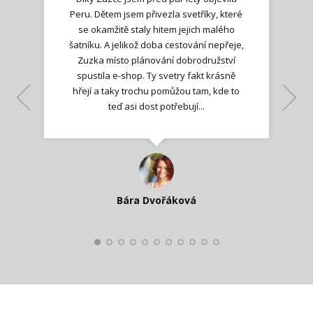
Peru. Dětem jsem přivezla svetříky, které
se okamžitě staly hitem jejich malého
šatníku. A jelikož doba cestování nepřeje,
Zuzka místo plánování dobrodružství
spustila e-shop. Ty svetry fakt krásně
hřejí a taky trochu pomůžou tam, kde to
Lenka K.
Lenka K.
Ilona M.
teď asi dost potřebují...
Nadšená zpráva
Jana T.
spokojená zákaznice
Zdeňka D.
Katka Perháčová
Smolková
Bára Dvořáková
Kateřina Veleta Štěpánová
Pavlína Ráslová