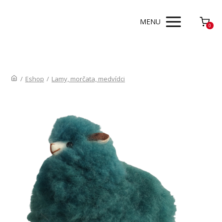
MENU
0
/
Eshop
/
Lamy, morčata, medvídci