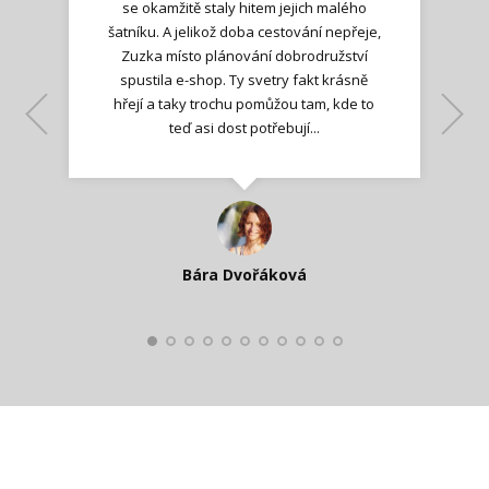
se okamžitě staly hitem jejich malého
šatníku. A jelikož doba cestování nepřeje,
Zuzka místo plánování dobrodružství
spustila e-shop. Ty svetry fakt krásně
hřejí a taky trochu pomůžou tam, kde to
Lenka K.
Lenka K.
Ilona M.
teď asi dost potřebují...
Nadšená zpráva
Jana T.
spokojená zákaznice
Zdeňka D.
Katka Perháčová
Smolková
Bára Dvořáková
Kateřina Veleta Štěpánová
Pavlína Ráslová