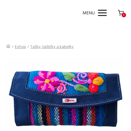
MENU
0
/
Eshop
/
Tašky, taštičky a kabelky