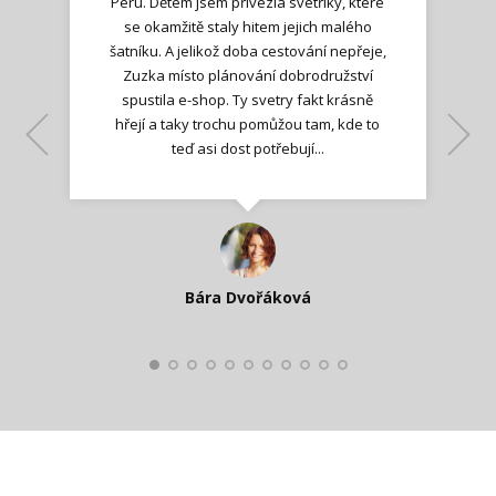
Peru. Dětem jsem přivezla svetříky, které
se okamžitě staly hitem jejich malého
šatníku. A jelikož doba cestování nepřeje,
Zuzka místo plánování dobrodružství
spustila e-shop. Ty svetry fakt krásně
hřejí a taky trochu pomůžou tam, kde to
Lenka K.
Lenka K.
Ilona M.
teď asi dost potřebují...
Nadšená zpráva
Jana T.
spokojená zákaznice
Zdeňka D.
Katka Perháčová
Smolková
Bára Dvořáková
Kateřina Veleta Štěpánová
Pavlína Ráslová