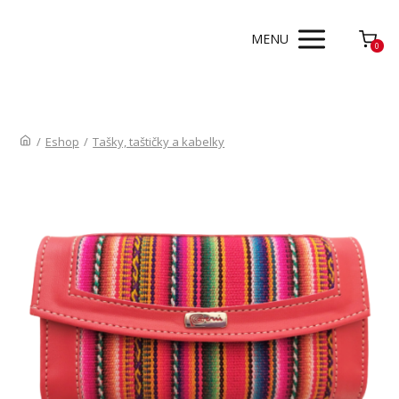
MENU
0
/
Eshop
/
Tašky, taštičky a kabelky