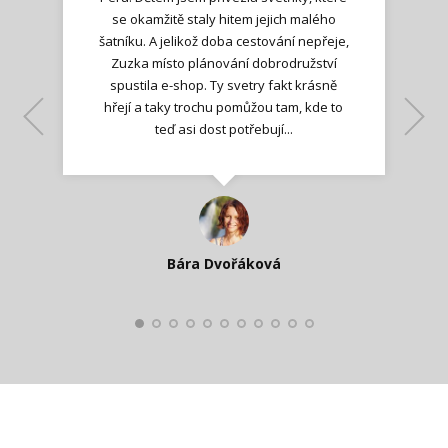
se okamžitě staly hitem jejich malého
šatníku. A jelikož doba cestování nepřeje,
Zuzka místo plánování dobrodružství
spustila e-shop. Ty svetry fakt krásně
hřejí a taky trochu pomůžou tam, kde to
Lenka K.
Lenka K.
Ilona M.
teď asi dost potřebují...
Nadšená zpráva
Jana T.
spokojená zákaznice
Zdeňka D.
Katka Perháčová
Smolková
Bára Dvořáková
Kateřina Veleta Štěpánová
Pavlína Ráslová