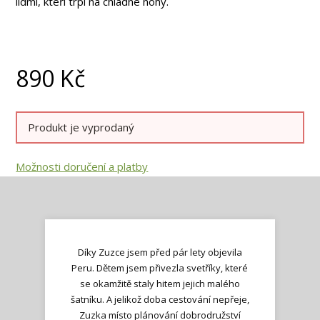
lidmi, kteří trpí na chladné nohy.
890
Kč
Produkt je vyprodaný
Možnosti doručení a platby
Díky Zuzce jsem před pár lety objevila
Peru. Dětem jsem přivezla svetříky, které
se okamžitě staly hitem jejich malého
šatníku. A jelikož doba cestování nepřeje,
Zuzka místo plánování dobrodružství