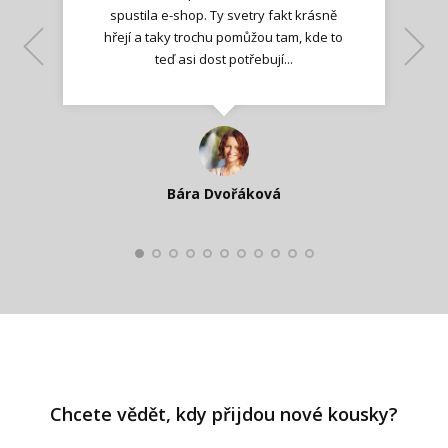
spustila e-shop. Ty svetry fakt krásně
hřejí a taky trochu pomůžou tam, kde to
Lenka K.
Lenka K.
Ilona M.
teď asi dost potřebují...
Nadšená zpráva
Jana T.
spokojená zákaznice
Zdeňka D.
Katka Perháčová
Smolková
Bára Dvořáková
Kateřina Veleta Štěpánová
Pavlína Ráslová
Chcete vědět, kdy přijdou nové kousky?