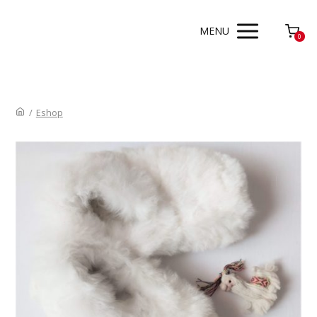
MENU
0
/
Eshop