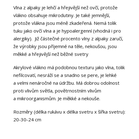
Vlna z alpaky je lehčí a hřejivější než ovčí, protože
vlákno obsahuje mikrodutiny. Je také jemnější,
protože vlákna jsou méně zkadeřená. Nemá tolik
tuku jako ovčí vlna a je hypoalergenní (vhodná i pro
alergiky). Již částečné procento vlny z alpaky zaručí,
že výrobky jsou příjemné na těle, nekoušou, jsou
měkké a hřejivější než běžné svetry
Akrylové vlákno má podobnou texturu jako vlna, tolik
nefilcovatí, nesráží se a snadno se pere, je lehké
a velmi nenáročné na údržbu. Má dobrou odolnost
proti vlivům světla, povětrnostním vlivům
a mikroorganismům. Je měkké a nekouše.
Rozměry (délka rukávu x délka svetru x šířka svetru):
20-30-24 cm