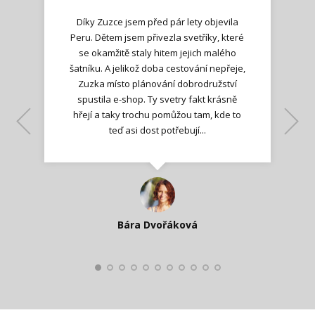
Díky Zuzce jsem před pár lety objevila
Peru. Dětem jsem přivezla svetříky, které
se okamžitě staly hitem jejich malého
šatníku. A jelikož doba cestování nepřeje,
Zuzka místo plánování dobrodružství
spustila e-shop. Ty svetry fakt krásně
hřejí a taky trochu pomůžou tam, kde to
Lenka K.
Lenka K.
Ilona M.
teď asi dost potřebují...
Nadšená zpráva
Jana T.
spokojená zákaznice
Zdeňka D.
Katka Perháčová
Smolková
Bára Dvořáková
Kateřina Veleta Štěpánová
Pavlína Ráslová