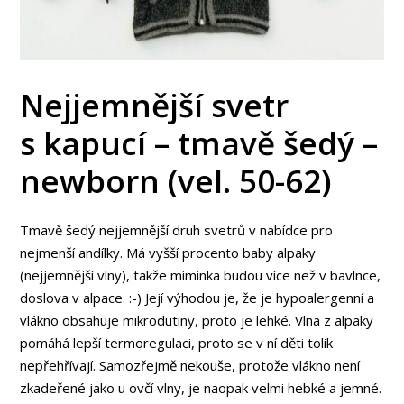
Nejjemnější svetr
s kapucí – tmavě šedý –
newborn (vel. 50-62)
Tmavě šedý nejjemnější druh svetrů v nabídce pro
nejmenší andílky. Má vyšší procento baby alpaky
(nejjemnější vlny), takže miminka budou více než v bavlnce,
doslova v alpace. :-) Její výhodou je, že je hypoalergenní a
vlákno obsahuje mikrodutiny, proto je lehké. Vlna z alpaky
pomáhá lepší termoregulaci, proto se v ní děti tolik
nepřehřívají. Samozřejmě nekouše, protože vlákno není
zkadeřené jako u ovčí vlny, je naopak velmi hebké a jemné.