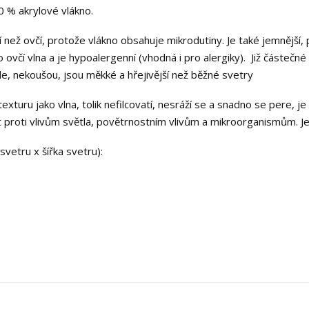
30 % akrylové vlákno.
ější než ovčí, protože vlákno obsahuje mikrodutiny. Je také jemnější
 ovčí vlna a je hypoalergenní (vhodná i pro alergiky). Již částečné
le, nekoušou, jsou měkké a hřejivější než běžné svetry
turu jako vlna, tolik nefilcovatí, nesráží se a snadno se pere, j
 proti vlivům světla, povětrnostním vlivům a mikroorganismům. J
vetru x šířka svetru):