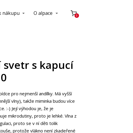
 k nákupu
O alpace
0
 svetr s kapucí
80
bídce pro nejmenší andílky. Má vyšší
nější vlny), takže miminka budou více
. :-) Její výhodou je, že je
je mikrodutiny, proto je lehké. Vlna z
laci, proto se v ní děti tolik
kouše, protože vlákno není zkadeřené