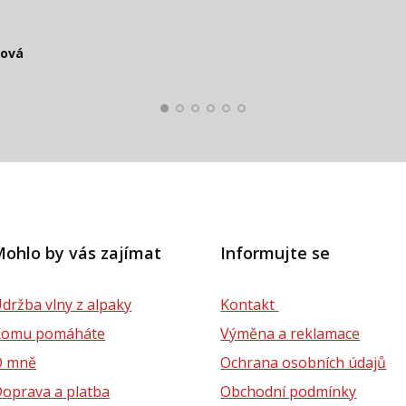
čová
Smolko
Štěpánová
ková
lová
ohlo by vás zajímat
Informujte se
držba vlny z alpaky
Kontakt
Komu pomáháte
Výměna a reklamace
O mně
Ochrana osobních údajů
oprava a platba
Obchodní podmínky