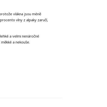
, protože vlákna jsou méně
 procento vlny z alpaky zaručí,
e lehké a velmi nenáročné
e měkké a nekouše.