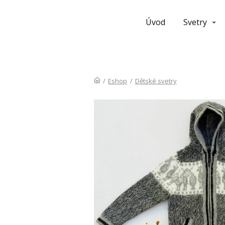
Úvod
Svetry
/
Eshop
/
Dětské svetry