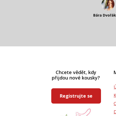
Katka Perhá
Kateřina Veleta 
Bára Dvořá
Pavlína Rás
Chcete vědět, kdy
M
přijdou nové kousky?
Ú
Registrujte se
D