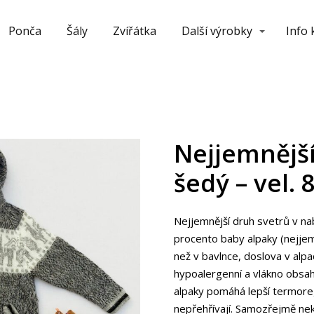
Ponča
Šály
Zvířátka
Další výrobky
Info
Nejjemnější
šedý – vel. 
Nejjemnější druh svetrů v na
procento baby alpaky (nejjem
než v bavlnce, doslova v alpace
hypoalergenní a vlákno obsahu
alpaky pomáhá lepší termoregu
nepřehřívají. Samozřejmě ne