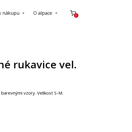
 k nákupu
O alpace
0
é rukavice vel.
 barevnými vzory. Velikost S-M.