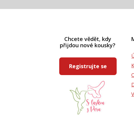
Chcete vědět, kdy
M
přijdou nové kousky?
Ú
Registrujte se
D
V