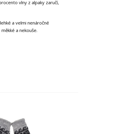
procento vlny z alpaky zaručí,
e lehké a velmi nenáročné
e měkké a nekouše.