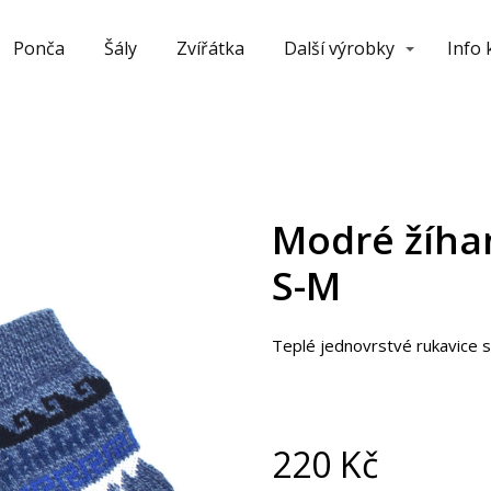
Ponča
Šály
Zvířátka
Další výrobky
Info
Modré žíhan
S-M
Teplé jednovrstvé rukavice s
220
Kč