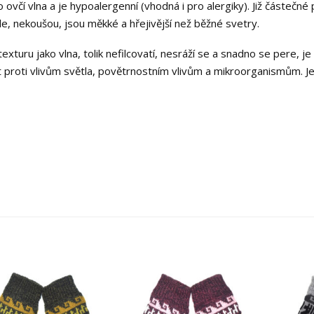
 ovčí vlna a je hypoalergenní (vhodná i pro alergiky). Již částečné 
e, nekoušou, jsou měkké a hřejivější než běžné svetry.
turu jako vlna, tolik nefilcovatí, nesráží se a snadno se pere, j
 proti vlivům světla, povětrnostním vlivům a mikroorganismům. J