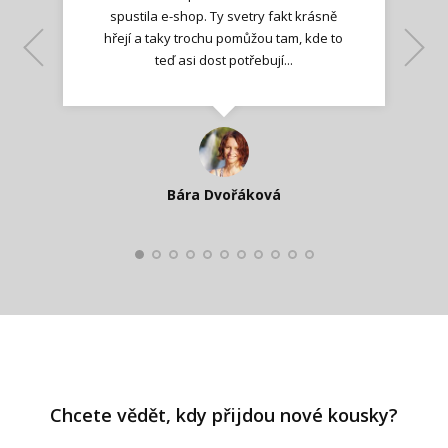
spustila e-shop. Ty svetry fakt krásně
hřejí a taky trochu pomůžou tam, kde to
Lenka K.
Lenka K.
Ilona M.
teď asi dost potřebují...
Nadšená zpráva
Jana T.
spokojená zákaznice
Zdeňka D.
Katka Perháčová
Smolková
Bára Dvořáková
Kateřina Veleta Štěpánová
Pavlína Ráslová
Chcete vědět, kdy přijdou nové kousky?