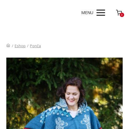
MENU
0
/
Eshop
/
Ponča