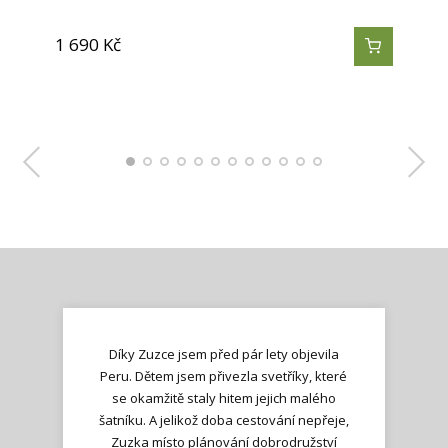
ozdobným lemováním s…
ozdobným lemováním s…
různé tradiční…
lemováním s…
lemováním s…
1 690
1 690
1 690
1 690
1 690
1 690
1 690
1 290
1 290
1 290
1 290
1 290
Kč
Kč
Kč
Kč
Kč
Kč
Kč
Kč
Kč
Kč
Kč
Kč
Díky Zuzce jsem před pár lety objevila
Peru. Dětem jsem přivezla svetříky, které
se okamžitě staly hitem jejich malého
šatníku. A jelikož doba cestování nepřeje,
Zuzka místo plánování dobrodružství