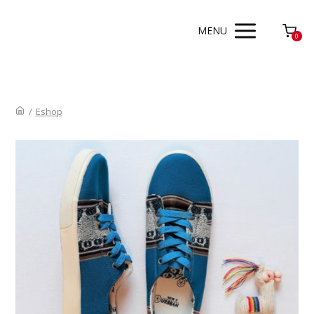
MENU
0
/
Eshop