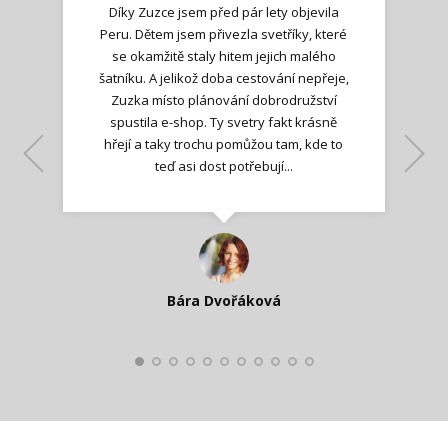
Díky Zuzce jsem před pár lety objevila
Peru. Dětem jsem přivezla svetříky, které
se okamžitě staly hitem jejich malého
šatníku. A jelikož doba cestování nepřeje,
Zuzka místo plánování dobrodružství
spustila e-shop. Ty svetry fakt krásně
hřejí a taky trochu pomůžou tam, kde to
Lenka K.
Lenka K.
Ilona M.
teď asi dost potřebují...
Nadšená zpráva
Jana T.
spokojená zákaznice
Zdeňka D.
Katka Perháčová
Smolková
Bára Dvořáková
Kateřina Veleta Štěpánová
Pavlína Ráslová