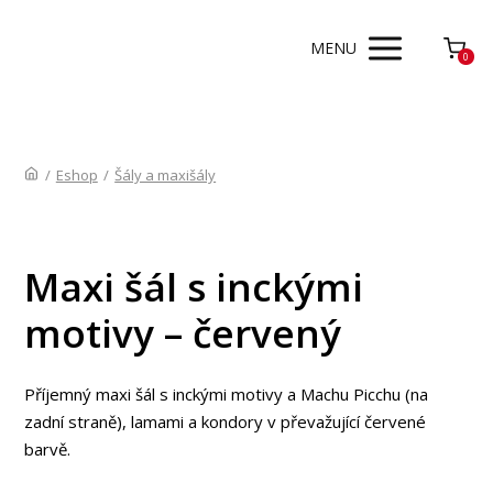
MENU
0
/
Eshop
/
Šály a maxišály
Maxi šál s inckými
motivy – červený
Příjemný maxi šál s inckými motivy a Machu Picchu (na
zadní straně), lamami a kondory v převažující červené
barvě.