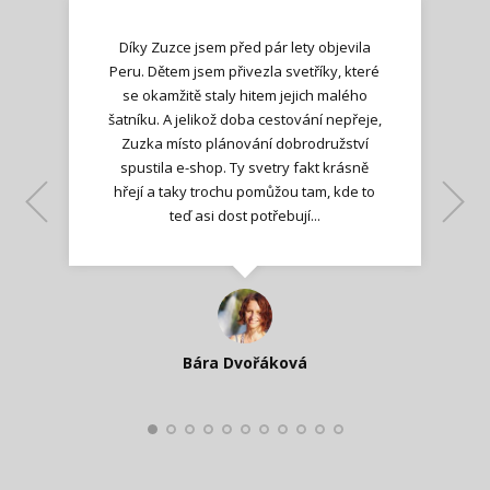
Díky Zuzce jsem před pár lety objevila
Peru. Dětem jsem přivezla svetříky, které
se okamžitě staly hitem jejich malého
šatníku. A jelikož doba cestování nepřeje,
Zuzka místo plánování dobrodružství
spustila e-shop. Ty svetry fakt krásně
hřejí a taky trochu pomůžou tam, kde to
Lenka K.
Lenka K.
Ilona M.
teď asi dost potřebují...
Nadšená zpráva
Jana T.
spokojená zákaznice
Zdeňka D.
Katka Perháčová
Smolková
Bára Dvořáková
Kateřina Veleta Štěpánová
Pavlína Ráslová