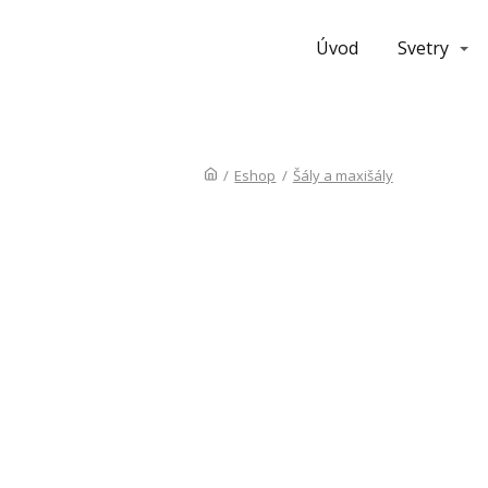
Úvod
Svetry
/
Eshop
/
Šály a maxišály