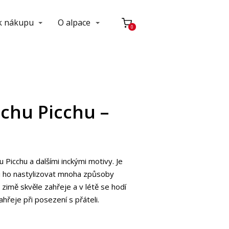
 k nákupu
O alpace
0
chu Picchu –
Picchu a dalšími inckými motivy. Je
si ho nastylizovat mnoha způsoby
V zimě skvěle zahřeje a v létě se hodí
hřeje při posezení s přáteli.