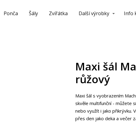
Ponča
Šály
Zvířátka
Další výrobky
Info
Maxi šál Ma
růžový
Maxi šál s vyobrazením Machu 
skvěle multifunční - můžete 
nebo využít i jako přikrývku. 
přes den jako deka a večer za