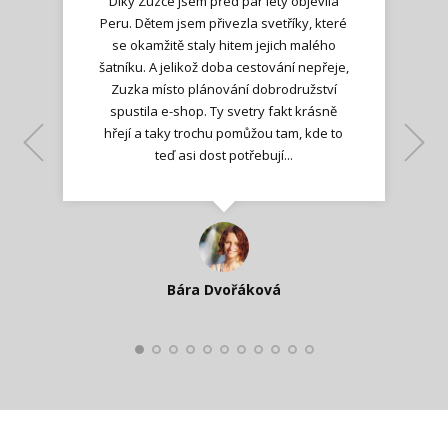
Díky Zuzce jsem před pár lety objevila
Peru. Dětem jsem přivezla svetříky, které
se okamžitě staly hitem jejich malého
šatníku. A jelikož doba cestování nepřeje,
Zuzka místo plánování dobrodružství
spustila e-shop. Ty svetry fakt krásně
hřejí a taky trochu pomůžou tam, kde to
Lenka K.
Lenka K.
Ilona M.
teď asi dost potřebují...
Nadšená zpráva
Jana T.
spokojená zákaznice
Zdeňka D.
Katka Perháčová
Smolková
Bára Dvořáková
Kateřina Veleta Štěpánová
Pavlína Ráslová