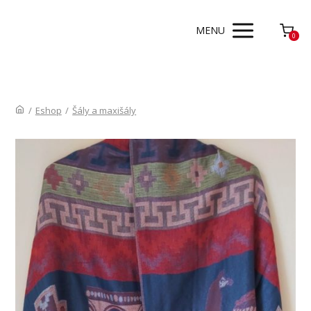
MENU
0
/
Eshop
/
Šály a maxišály