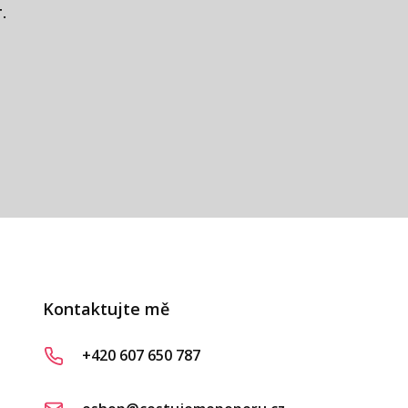
 čo najviac zákazníkov.
M.
.
ákaznice
 D.
vá
Kontaktujte mě
+420 607 650 787