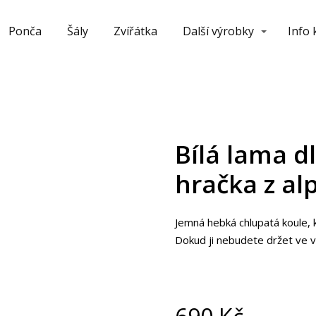
Ponča
Šály
Zvířátka
Další výrobky
Info
Bílá lama d
hračka z al
Jemná hebká chlupatá koule,
Dokud ji nebudete držet ve vl