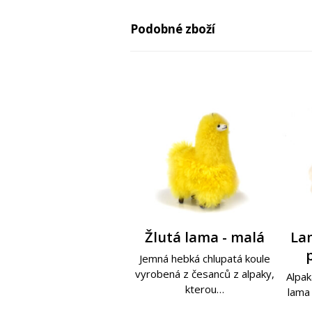
Podobné zboží
Růžová lama PINKY -
Růžovo-bílá lama –
Žlutá lama - malá
Růž
Lam
Rů
extra mini
extra mini
PI
Jemná hebká chlupatá koule
vyrobená z česanců z alpaky,
Jemná hebká chlupatá koule,
Jemná hebká chlupatá koule,
Alpak
Jemná
Jemná
kterou…
kterou budete s nadšením
kterou budete s nadšením
lama 
kter
kter
ňuňat. Dokud…
ňuňat. Dokud…