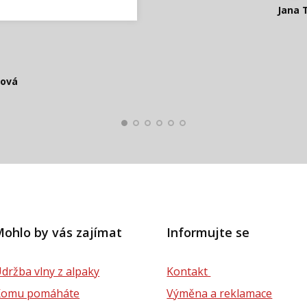
di v Peru.
eple
 jen čekám, až zase přijde
Ešte raz Vám ďakujem a prajem
Ilona 
Jana T
t!!!
áva
spokojená z
Zdeňka
čová
Smolko
Štěpánová
ková
lová
ohlo by vás zajímat
Informujte se
držba vlny z alpaky
Kontakt
Komu pomáháte
Výměna a reklamace