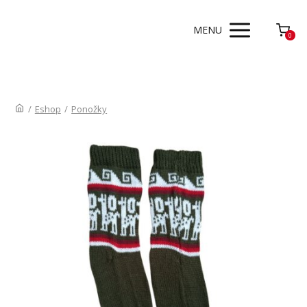
MENU
0
/
Eshop
/
Ponožky