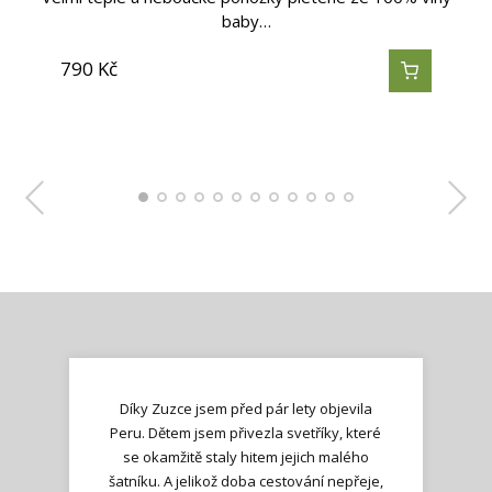
baby…
baby…
baby…
baby…
baby…
baby…
baby…
baby…
790
790
790
790
790
790
790
790
250
250
250
250
Kč
Kč
Kč
Kč
Kč
Kč
Kč
Kč
Kč
Kč
Kč
Kč
Díky Zuzce jsem před pár lety objevila
Peru. Dětem jsem přivezla svetříky, které
se okamžitě staly hitem jejich malého
šatníku. A jelikož doba cestování nepřeje,