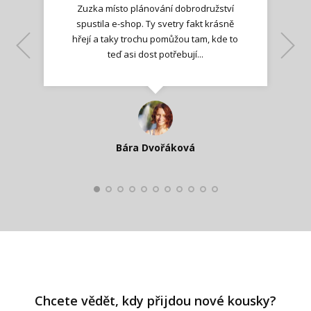
Zuzka místo plánování dobrodružství
spustila e-shop. Ty svetry fakt krásně
hřejí a taky trochu pomůžou tam, kde to
Lenka K.
Lenka K.
Ilona M.
teď asi dost potřebují...
Nadšená zpráva
Jana T.
spokojená zákaznice
Zdeňka D.
Katka Perháčová
Smolková
Bára Dvořáková
Kateřina Veleta Štěpánová
Pavlína Ráslová
Chcete vědět, kdy přijdou nové kousky?