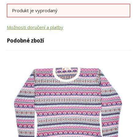
Produkt je vyprodaný
Možnosti doručení a platby
Podobné zboží
až
až
-31%
-22%
-55%
-55%
-51%
-51%
-26%
-29%
-36%
-43%