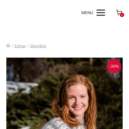
MENU
0
/
Eshop
/
Zlevněno
-30%