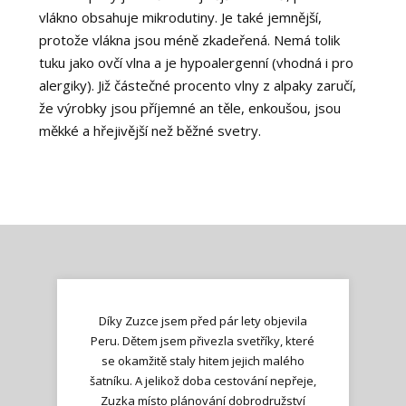
vlákno obsahuje mikrodutiny. Je také jemnější,
protože vlákna jsou méně zkadeřená. Nemá tolik
tuku jako ovčí vlna a je hypoalergenní (vhodná i pro
alergiky). Již částečné procento vlny z alpaky zaručí,
že výrobky jsou příjemné an těle, enkoušou, jsou
měkké a hřejivější než běžné svetry.
Díky Zuzce jsem před pár lety objevila
Peru. Dětem jsem přivezla svetříky, které
se okamžitě staly hitem jejich malého
šatníku. A jelikož doba cestování nepřeje,
Zuzka místo plánování dobrodružství