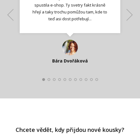
spustila e-shop. Ty svetry fakt krásně
hřejí a taky trochu pomůžou tam, kde to
Lenka K.
Lenka K.
Ilona M.
teď asi dost potřebují...
Nadšená zpráva
Jana T.
spokojená zákaznice
Zdeňka D.
Katka Perháčová
Smolková
Bára Dvořáková
Kateřina Veleta Štěpánová
Pavlína Ráslová
Chcete vědět, kdy přijdou nové kousky?