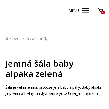
MENU
0
/
Eshop
/
Šály a maxišály
Jemná šála baby
alpaka zelená
Šála je velmi jemná, protože je z baby alpaky. Baby alpaka
je první střih vlny mladých lam a je to ta nejjemnější vlna.