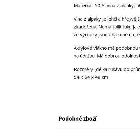
Materiál: 50 % vlna z alpaky, 
Vlna z alpaky je lehčí a hřejiv
zkadeřená. Nemá tolik tuku jako
že výrobky jsou příjemné na těl
Akrylové vlákno má podobnou tex
na údržbu. Má dobrou odolnost
Rozměry (délka rukávu od průra
54 x 64 x 48 cm
Podobné zboží