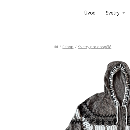
Úvod
Svetry
/
Eshop
/
Svetry pro dospělé