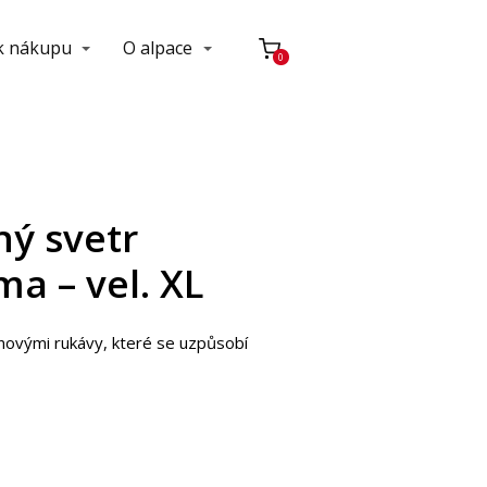
 k nákupu
O alpace
0
ný svetr
ma – vel. XL
novými rukávy, které se uzpůsobí