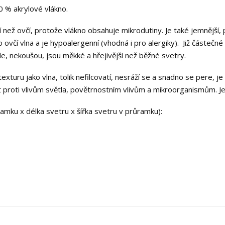
50 % akrylové vlákno.
ější než ovčí, protože vlákno obsahuje mikrodutiny. Je také jemnější
 ovčí vlna a je hypoalergenní (vhodná i pro alergiky). Již částečné
e, nekoušou, jsou měkké a hřejivější než běžné svetry.
turu jako vlna, tolik nefilcovatí, nesráží se a snadno se pere, j
 proti vlivům světla, povětrnostním vlivům a mikroorganismům. J
mku x délka svetru x šířka svetru v průramku):