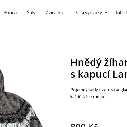
Ponča
Šály
Zvířátka
Další výrobky
Info
Hnědý žíha
s kapucí La
Příjemný šedý svetr s ranglá
každé šířce ramen.