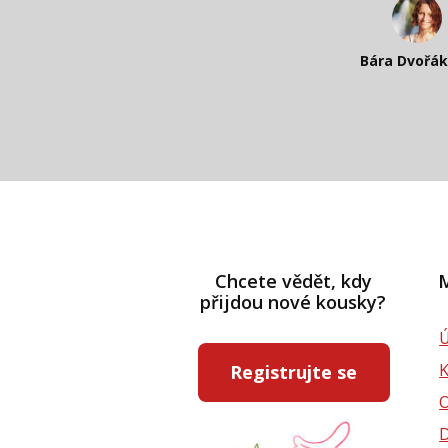
Katka Perhá
Kateřina Veleta 
Bára Dvořá
Pavlína Rás
Chcete vědět, kdy
M
přijdou nové kousky?
Ú
Registrujte se
D