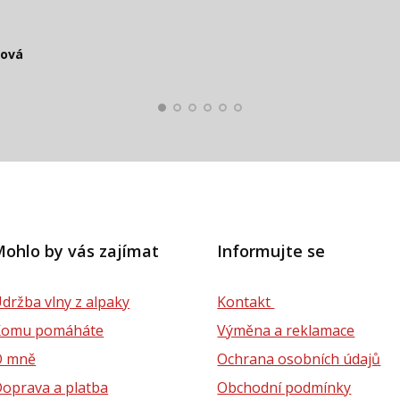
čová
Smolko
Štěpánová
ková
lová
ohlo by vás zajímat
Informujte se
držba vlny z alpaky
Kontakt
Komu pomáháte
Výměna a reklamace
O mně
Ochrana osobních údajů
oprava a platba
Obchodní podmínky