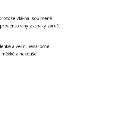
, protože vlákna jsou méně
 procento vlny z alpaky zaručí,
e lehké a velmi nenáročné
e měkké a nekouše.