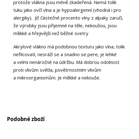
protože vlákna jsou méně zkadeřená. Nemá tolik
tuku jako ovčí vlna a je hypoalergenní (vhodná i pro
alergiky). Již částečné procento vlny z alpaky zaručí,
že výrobky jsou příjemné na těle, nekoušou, jsou
měkké a hřejivější než běžné svetry
Akrylové vlákno má podobnou texturu jako vlna, tolik
nefilcovatí, nesráží se a snadno se pere, je lehké
a velmi nenáročné na údržbu. Má dobrou odolnost
proti vlivům světla, povětrnostním vlivům
a mikroorganismům. Je měkké a nekouše.
Podobné zboží