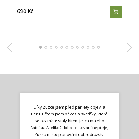
690
690
690
Kč
Kč
Kč
690
690
690
690
690
690
790
790
790
Kč
Kč
Kč
Kč
Kč
Kč
Kč
Kč
Kč
440
390
490
Kč
Kč
Kč
Díky Zuzce jsem před pár lety objevila
Peru. Dětem jsem přivezla svetříky, které
se okamžitě staly hitem jejich malého
šatníku. A jelikož doba cestování nepřeje,
Zuzka místo plánování dobrodružství