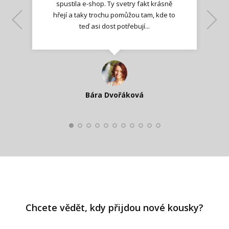
spustila e-shop. Ty svetry fakt krásně
hřejí a taky trochu pomůžou tam, kde to
Lenka K.
Lenka K.
Ilona M.
teď asi dost potřebují...
Nadšená zpráva
Jana T.
spokojená zákaznice
Zdeňka D.
Katka Perháčová
Smolková
Bára Dvořáková
Kateřina Veleta Štěpánová
Pavlína Ráslová
Chcete vědět, kdy přijdou nové kousky?