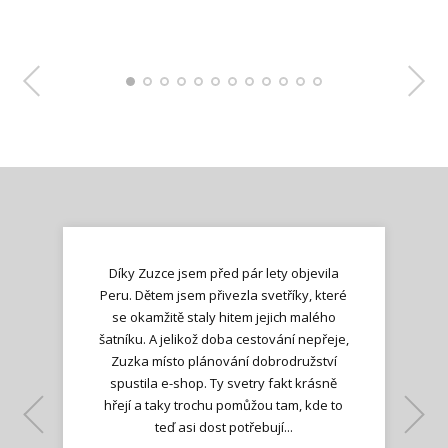
Díky Zuzce jsem před pár lety objevila
Peru. Dětem jsem přivezla svetříky, které
se okamžitě staly hitem jejich malého
šatníku. A jelikož doba cestování nepřeje,
Zuzka místo plánování dobrodružství
spustila e-shop. Ty svetry fakt krásně
hřejí a taky trochu pomůžou tam, kde to
Lenka K.
Lenka K.
Ilona M.
teď asi dost potřebují...
Nadšená zpráva
Jana T.