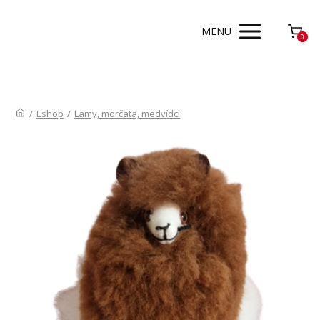
MENU
0
/
Eshop
/
Lamy, morčata, medvídci