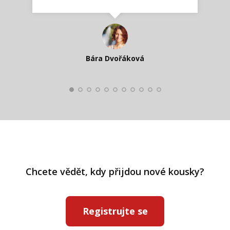
spokojená zákaznice
Zdeňka D.
Katka Perháčová
Smolková
Bára Dvořáková
Kateřina Veleta Štěpánová
Pavlína Ráslová
Chcete vědět, kdy přijdou nové kousky?
Registrujte se