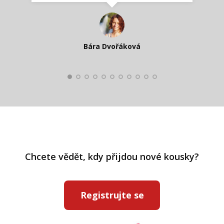
Katka Perháčová
Smolková
Bára Dvořáková
Kateřina Veleta Štěpánová
Pavlína Ráslová
Chcete vědět, kdy přijdou nové kousky?
Registrujte se