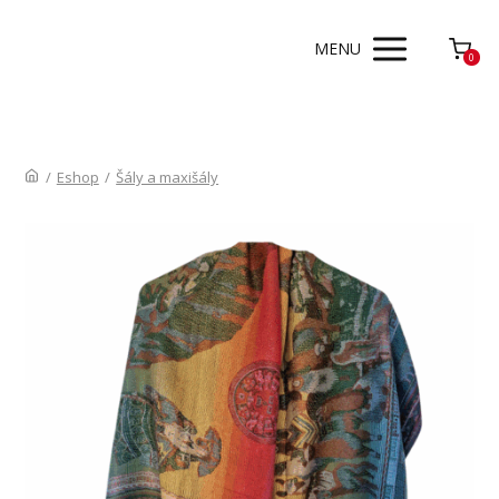
MENU
0
/
Eshop
/
Šály a maxišály