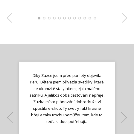
Díky Zuzce jsem před pár lety objevila
Peru. Dětem jsem přivezla svetříky, které
se okamžitě staly hitem jejich malého
šatníku. A jelikož doba cestování nepřeje,
Zuzka místo plánování dobrodružství
spustila e-shop. Ty svetry fakt krásně
hřejí a taky trochu pomůžou tam, kde to
Lenka K.
Lenka K.
Ilona M.
teď asi dost potřebují...
Nadšená zpráva
Jana T.
spokojená zákaznice
Zdeňka D.