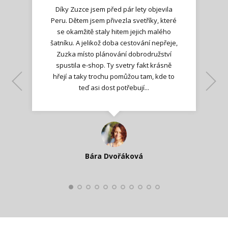
Díky Zuzce jsem před pár lety objevila
Peru. Dětem jsem přivezla svetříky, které
se okamžitě staly hitem jejich malého
šatníku. A jelikož doba cestování nepřeje,
Zuzka místo plánování dobrodružství
spustila e-shop. Ty svetry fakt krásně
hřejí a taky trochu pomůžou tam, kde to
Lenka K.
Lenka K.
Ilona M.
teď asi dost potřebují...
Nadšená zpráva
Jana T.
spokojená zákaznice
Zdeňka D.
Katka Perháčová
Smolková
Bára Dvořáková
Kateřina Veleta Štěpánová
Pavlína Ráslová