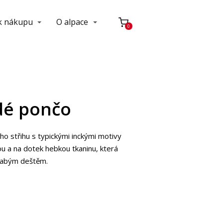
 k nákupu
O alpace
0
dé pončo
 střihu s typickými inckými motivy
tou a na dotek hebkou tkaninu, která
slabým deštěm.