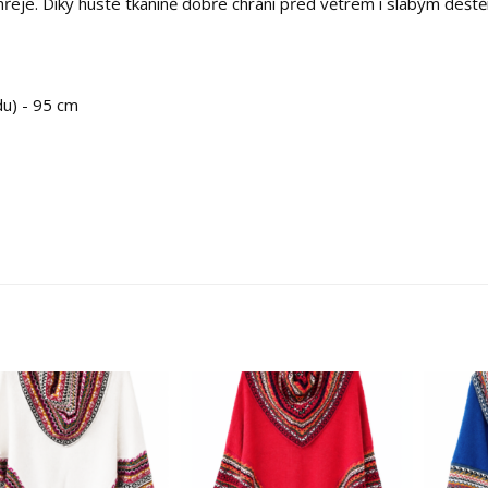
řeje. Díky husté tkanině dobře chrání před větrem i slabým dešt
du) - 95 cm