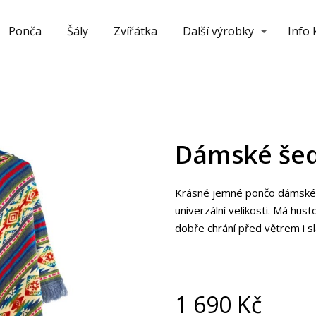
Ponča
Šály
Zvířátka
Další výrobky
Info
Dámské še
Krásné jemné pončo dámského
univerzální velikosti. Má hus
dobře chrání před větrem i 
1 690
Kč