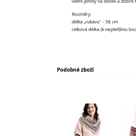
velmi jemný na dotek a dobře h
Rozměry:
délka „rukávu" - 58 cm
celková délka (k nejdelšímu bo
Podobné zboží