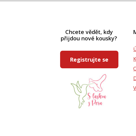
Chcete vědět, kdy
M
přijdou nové kousky?
Ú
Registrujte se
D
V