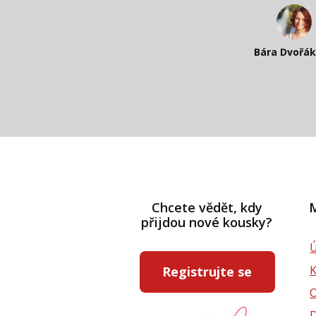
Katka Perhá
Kateřina Veleta 
Bára Dvořá
Pavlína Rás
Chcete vědět, kdy
M
přijdou nové kousky?
Ú
Registrujte se
D