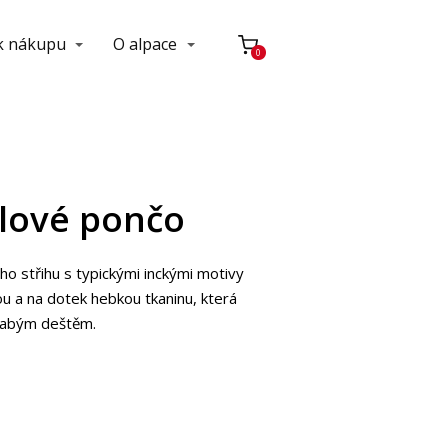
 k nákupu
O alpace
0
lové pončo
 střihu s typickými inckými motivy
tou a na dotek hebkou tkaninu, která
slabým deštěm.