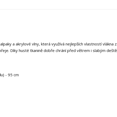
 alpaky a akrylové vlny, která využívá nejlepších vlastností vlákna z
řeje. Díky husté tkanině dobře chrání před větrem i slabým dešt
du) - 95 cm