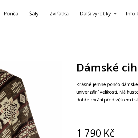
Ponča
Šály
Zvířátka
Další výrobky
Info
Dámské cih
Krásné jemné pončo dámského
univerzální velikosti. Má hus
dobře chrání před větrem i 
1 790
Kč