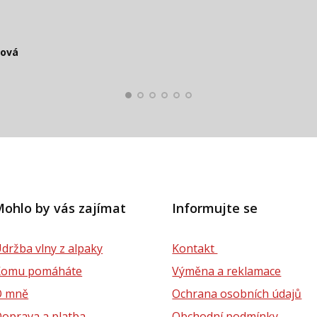
čová
Smolko
Štěpánová
ková
lová
ohlo by vás zajímat
Informujte se
držba vlny z alpaky
Kontakt
Komu pomáháte
Výměna a reklamace
O mně
Ochrana osobních údajů
oprava a platba
Obchodní podmínky