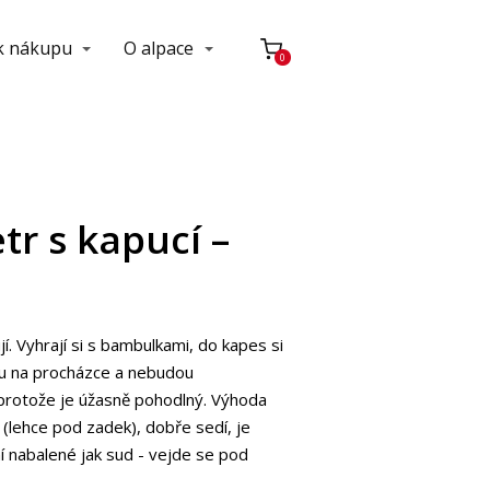
 k nákupu
O alpace
0
tr s kapucí –
jí. Vyhrají si s bambulkami, do kapes si
u na procházce a nebudou
 protože je úžasně pohodlný. Výhoda
í (lehce pod zadek), dobře sedí, je
í nabalené jak sud - vejde se pod