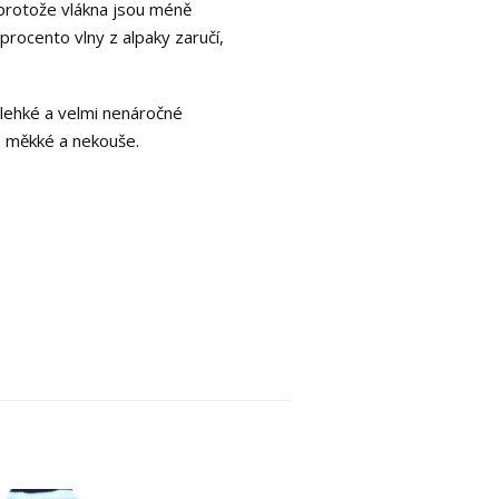
, protože vlákna jsou méně
 procento vlny z alpaky zaručí,
e lehké a velmi nenáročné
e měkké a nekouše.