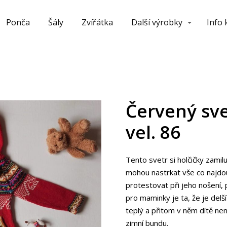
Ponča
Šály
Zvířátka
Další výrobky
Info
Červený sve
vel. 86
Tento svetr si holčičky zamilu
mohou nastrkat vše co najdo
protestovat při jeho nošení,
pro maminky je ta, že je delš
teplý a přitom v něm dítě nen
zimní bundu.