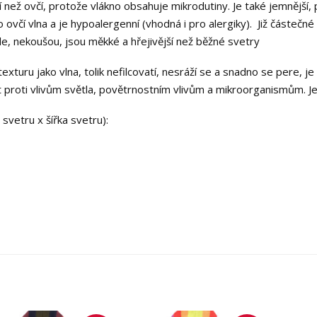
ější než ovčí, protože vlákno obsahuje mikrodutiny. Je také jemnější
 ovčí vlna a je hypoalergenní (vhodná i pro alergiky). Již částečné
le, nekoušou, jsou měkké a hřejivější než běžné svetry
turu jako vlna, tolik nefilcovatí, nesráží se a snadno se pere, j
 proti vlivům světla, povětrnostním vlivům a mikroorganismům. J
svetru x šířka svetru):