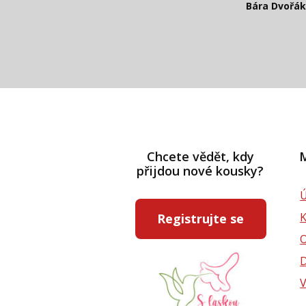
Bára Dvořá
Pavlína Rás
Chcete vědět, kdy
M
přijdou nové kousky?
Ú
Registrujte se
D
V