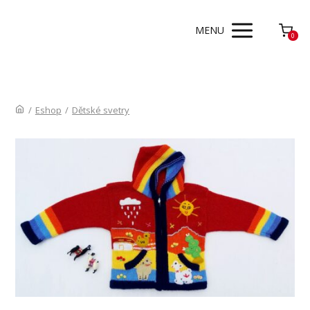
MENU
0
/
Eshop
/
Dětské svetry