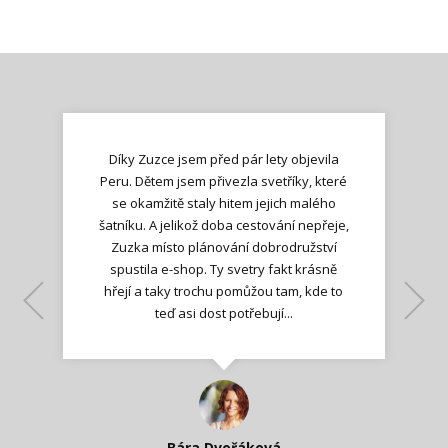
Díky Zuzce jsem před pár lety objevila
Peru. Dětem jsem přivezla svetříky, které
se okamžitě staly hitem jejich malého
šatníku. A jelikož doba cestování nepřeje,
Zuzka místo plánování dobrodružství
spustila e-shop. Ty svetry fakt krásně
hřejí a taky trochu pomůžou tam, kde to
Lenka K.
Lenka K.
Ilona M.
teď asi dost potřebují...
Nadšená zpráva
Jana T.
spokojená zákaznice
Zdeňka D.
Katka Perháčová
Smolková
Bára Dvořáková