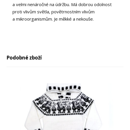
a velmi nenáročné na údržbu. Má dobrou odolnost
proti vlivům světla, povětrnostním vlivům
a mikroorganismům. Je měkké a nekouše.
Podobné zboží
až
až
-29%
-36%
-43%