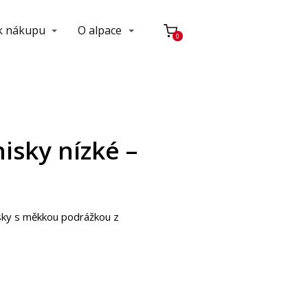
 k nákupu
O alpace
0
isky nízké –
sky s měkkou podrážkou z