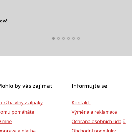
čová
Smolko
Štěpánová
ková
lová
ohlo by vás zajímat
Informujte se
držba vlny z alpaky
Kontakt
Komu pomáháte
Výměna a reklamace
O mně
Ochrana osobních údajů
oprava a platba
Obchodní podmínky