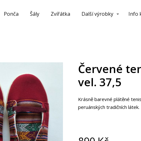
Ponča
Šály
Zvířátka
Další výrobky
Info
Červené ten
vel. 37,5
Krásně barevné plátěné teni
peruánských tradičních látek.