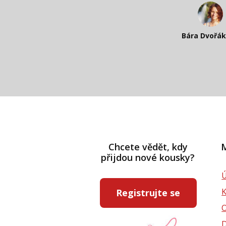
Katka Perhá
Kateřina Veleta 
Bára Dvořá
Pavlína Rás
Chcete vědět, kdy
M
přijdou nové kousky?
Ú
Registrujte se
D