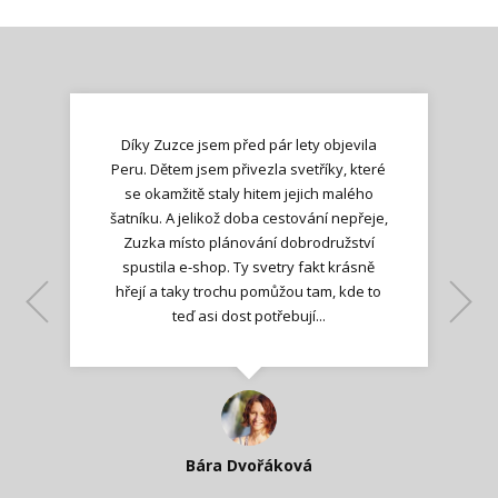
Díky Zuzce jsem před pár lety objevila
Peru. Dětem jsem přivezla svetříky, které
se okamžitě staly hitem jejich malého
šatníku. A jelikož doba cestování nepřeje,
Zuzka místo plánování dobrodružství
spustila e-shop. Ty svetry fakt krásně
hřejí a taky trochu pomůžou tam, kde to
Lenka K.
Lenka K.
Ilona M.
teď asi dost potřebují...
Nadšená zpráva
Jana T.
spokojená zákaznice
Zdeňka D.
Katka Perháčová
Smolková
Bára Dvořáková
Kateřina Veleta Štěpánová
Pavlína Ráslová