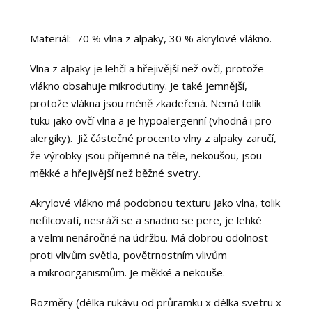
Materiál: 70 % vlna z alpaky, 30 % akrylové vlákno.
Vlna z alpaky je lehčí a hřejivější než ovčí, protože
vlákno obsahuje mikrodutiny. Je také jemnější,
protože vlákna jsou méně zkadeřená. Nemá tolik
tuku jako ovčí vlna a je hypoalergenní (vhodná i pro
alergiky). Již částečné procento vlny z alpaky zaručí,
že výrobky jsou příjemné na těle, nekoušou, jsou
měkké a hřejivější než běžné svetry.
Akrylové vlákno má podobnou texturu jako vlna, tolik
nefilcovatí, nesráží se a snadno se pere, je lehké
a velmi nenáročné na údržbu. Má dobrou odolnost
proti vlivům světla, povětrnostním vlivům
a mikroorganismům. Je měkké a nekouše.
Rozměry (délka rukávu od průramku x délka svetru x