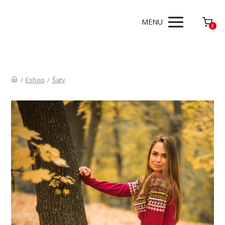
MENU
0
/
Eshop
/
Šaty