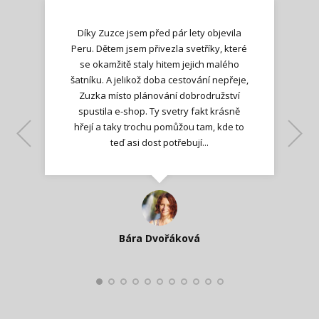
Díky Zuzce jsem před pár lety objevila
Peru. Dětem jsem přivezla svetříky, které
se okamžitě staly hitem jejich malého
šatníku. A jelikož doba cestování nepřeje,
Zuzka místo plánování dobrodružství
spustila e-shop. Ty svetry fakt krásně
hřejí a taky trochu pomůžou tam, kde to
Lenka K.
Lenka K.
Ilona M.
teď asi dost potřebují...
Nadšená zpráva
Jana T.
spokojená zákaznice
Zdeňka D.
Katka Perháčová
Smolková
Bára Dvořáková
Kateřina Veleta Štěpánová
Pavlína Ráslová