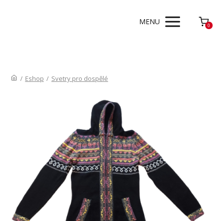
MENU
0
/
Eshop
/
Svetry pro dospělé