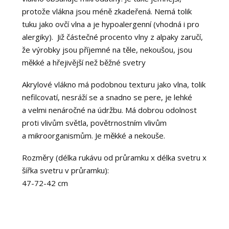
protože vlákna jsou méně zkadeřená. Nemá tolik
tuku jako ovčí vlna a je hypoalergenní (vhodná i pro
alergiky). Již částečné procento vlny z alpaky zaručí,
že výrobky jsou příjemné na těle, nekoušou, jsou
měkké a hřejivější než běžné svetry
Akrylové vlákno má podobnou texturu jako vlna, tolik
nefilcovatí, nesráží se a snadno se pere, je lehké
a velmi nenáročné na údržbu. Má dobrou odolnost
proti vlivům světla, povětrnostním vlivům
a mikroorganismům. Je měkké a nekouše.
Rozměry (délka rukávu od průramku x délka svetru x
šířka svetru v průramku):
47-72-42 cm