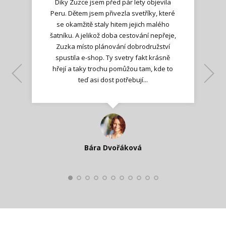
Díky Zuzce jsem před pár lety objevila
Peru. Dětem jsem přivezla svetříky, které
se okamžitě staly hitem jejich malého
šatníku. A jelikož doba cestování nepřeje,
Zuzka místo plánování dobrodružství
spustila e-shop. Ty svetry fakt krásně
hřejí a taky trochu pomůžou tam, kde to
Lenka K.
Lenka K.
Ilona M.
teď asi dost potřebují...
Nadšená zpráva
Jana T.
spokojená zákaznice
Zdeňka D.
Katka Perháčová
Smolková
Bára Dvořáková
Kateřina Veleta Štěpánová
Pavlína Ráslová